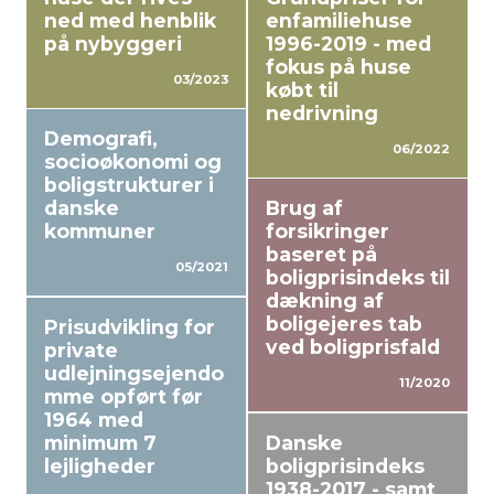
ned med henblik
enfamiliehuse
på nybyggeri
1996-2019 - med
fokus på huse
03/2023
købt til
nedrivning
Demografi,
06/2022
socioøkonomi og
boligstrukturer i
danske
Brug af
kommuner
forsikringer
baseret på
05/2021
boligprisindeks til
dækning af
boligejeres tab
Prisudvikling for
ved boligprisfald
private
udlejningsejendo
11/2020
mme opført før
1964 med
minimum 7
Danske
lejligheder
boligprisindeks
1938-2017 - samt