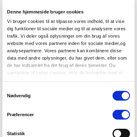
Denne hjemmeside bruger cookies
Vi bruger cookies til at tilpasse vores indhold, til at vise
dig funktioner til sociale medier og til at analysere vores
trafik. Vi deler også oplysninger om din brug af vores
website med vores partnere inden for sociale medier,og
analysepartnere. Vores partnere kan kombinere disse
data med andre oplysninger, du har givet dem, eller som
Flere danskere - nye
de har indsamlet fra din brug af deres tjenester. Du
samtykker til vores cookies, hvis du fortsætter med at
behov og strukturer
anvende vores hjemmeside.
S
I de senere år er boligpolitikken blevet
Nødvendig
a
vigtigere. Befolkningens størrelse,
m
sammensætning og de økonomiske rammer
t
Præferencer
for boligmarkedet udvikler sig vidt forskelligt
y
rundt om i landet. I de store byer drøfter man,
k
hvad man skal stille op med boligmangel, og
k
Statistik