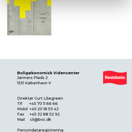
Boligøkonomisk Videncenter
Jarmers Plads 2
1551 København V
Direktør Curt Liliegreen
Tlf +45 70 11 66 66
Mobil +45 20 18 53 42
Fax +45 32 88 52 92
Mail
cli@bvc.dk
Persondataregistrering