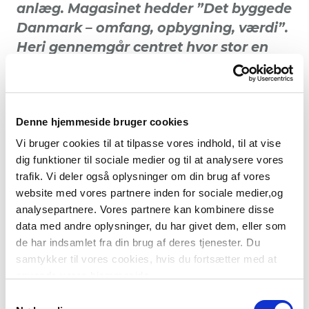
anlæg. Magasinet hedder ”Det byggede
Danmark – omfang, opbygning, værdi”.
Heri gennemgår centret hvor stor en
værdi, bygninger og anlæg har, dels
samlet i landet som helhed, men også
værdien sat i forhold til den enkelte
Denne hjemmeside bruger cookies
familie. Emnet er således ikke
begrænset til boligøkonomi, men
Vi bruger cookies til at tilpasse vores indhold, til at vise
dig funktioner til sociale medier og til at analysere vores
dækker byggeri og anlæg bredt.​​
trafik. Vi deler også oplysninger om din brug af vores
website med vores partnere inden for sociale medier,og
Idéen med magasinet er at give en populær
fremstilling af, hvor vigtig bygnings- og
analysepartnere. Vores partnere kan kombinere disse
anlægskapitalen er for det moderne samfund
data med andre oplysninger, du har givet dem, eller som
såvel som for det enkelte individ. Der ses på en
de har indsamlet fra din brug af deres tjenester. Du
lang række oplysninger om byggeri. Selv om der i
samtykker til vores cookies, hvis du fortsætter med at
dag er flere data til rådighed for den kyndige
anvende vores hjemmeside.
statistikbruger end nogensinde før, er det ikke
S
alle, der interesserer sig for selv at hente